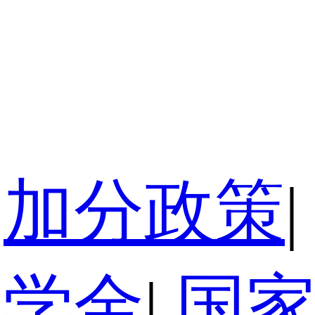
加分政策
|
奖学金
|
国