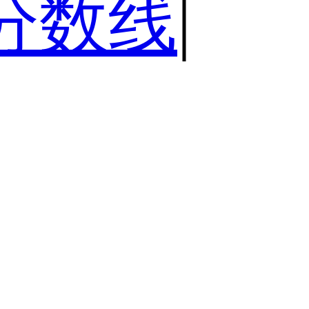
分数线
|