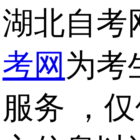
湖北自考
考网
为考
服务 ，