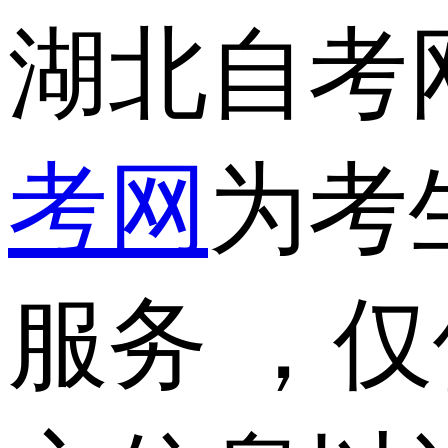
湖北自考
考网
为考
服务 ，