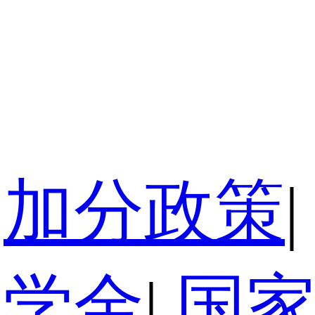
加分政策
|
奖学金
|
国