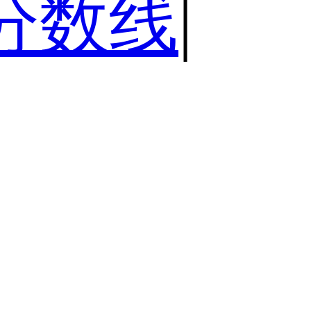
分数线
|