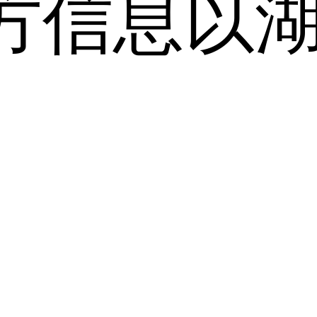
方信息以
。