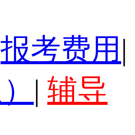
报考费用
|
认）
|
辅导