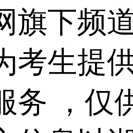
网旗下频
为考生提
服务 ，仅