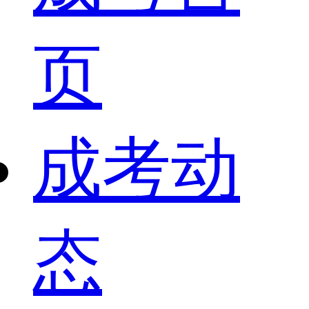
页
成考动
态