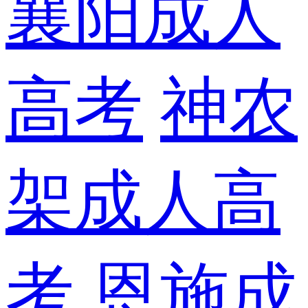
襄阳成人
高考
神农
架成人高
考
恩施成