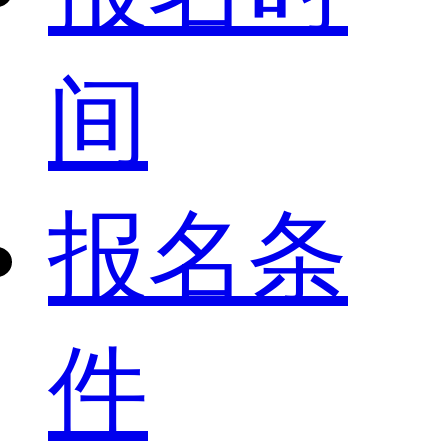
间
报名条
件