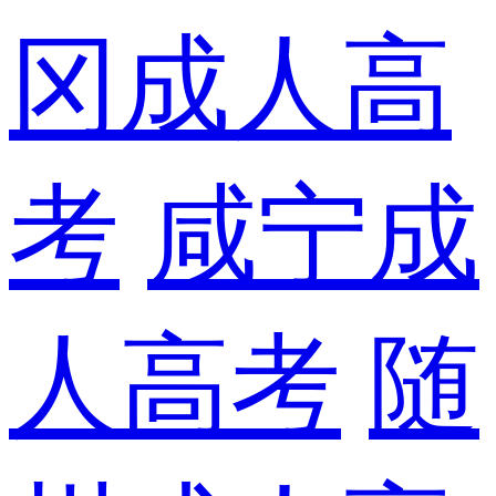
冈成人高
考
咸宁成
人高考
随