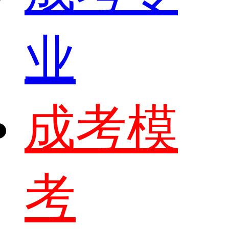
业
成考模
考