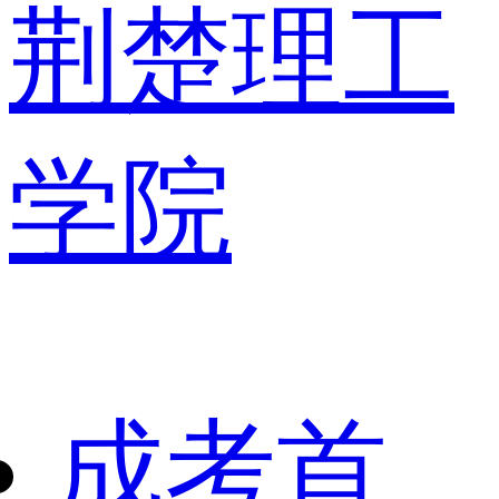
荆楚理工
学院
成考首