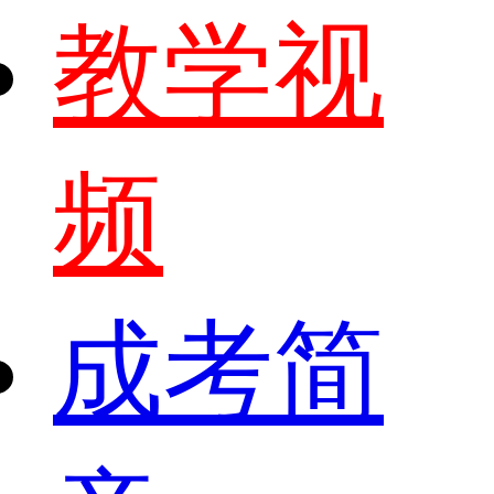
教学视
频
成考简