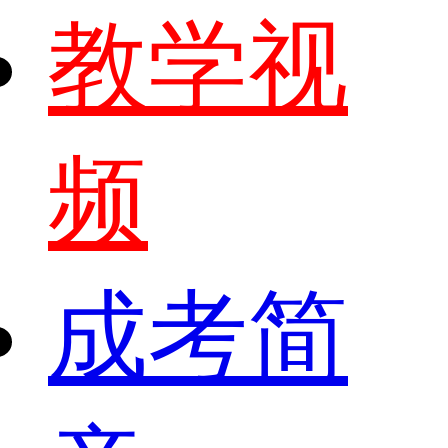
教学视
频
成考简