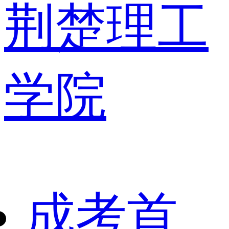
荆楚理工
学院
成考首