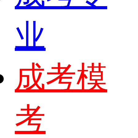
业
成考模
考