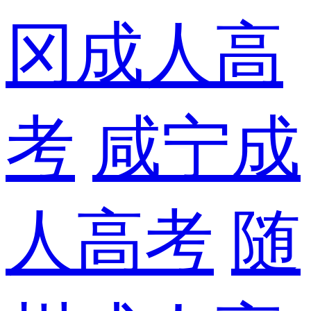
冈成人高
考
咸宁成
人高考
随