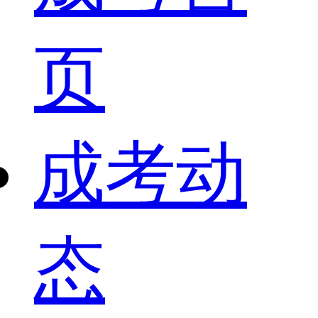
页
成考动
态