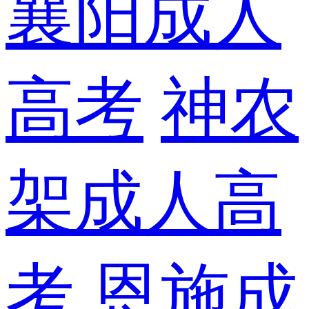
襄阳成人
高考
神农
架成人高
考
恩施成