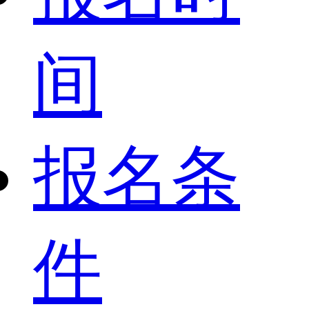
间
报名条
件