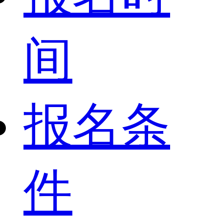
间
报名条
件