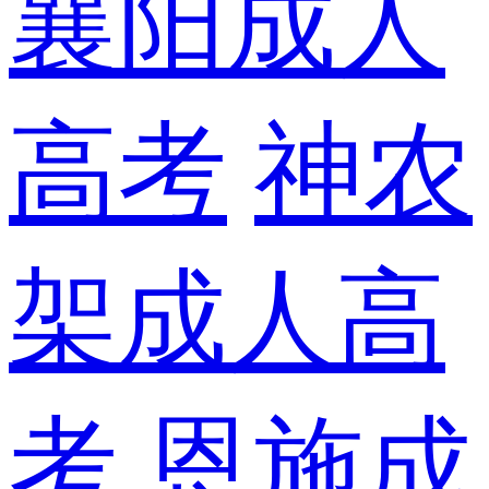
襄阳成人
高考
神农
架成人高
考
恩施成