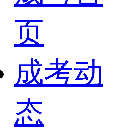
页
成考动
态