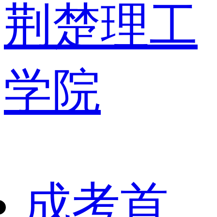
荆楚理工
学院
成考首