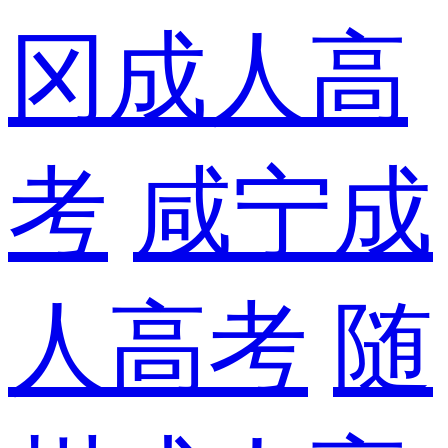
冈成人高
考
咸宁成
人高考
随