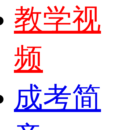
教学视
频
成考简