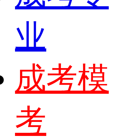
业
成考模
考