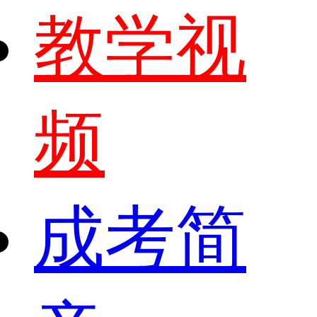
教学视
频
成考简