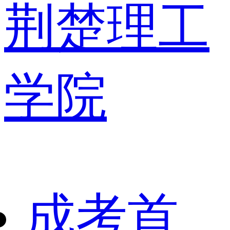
荆楚理工
学院
成考首