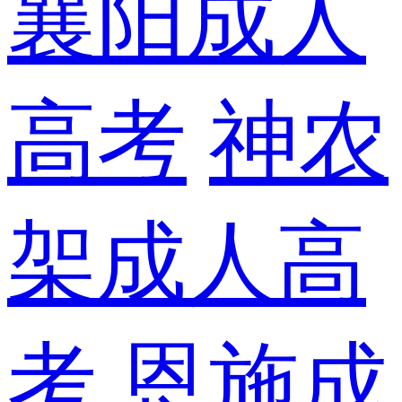
襄阳成人
高考
神农
架成人高
考
恩施成