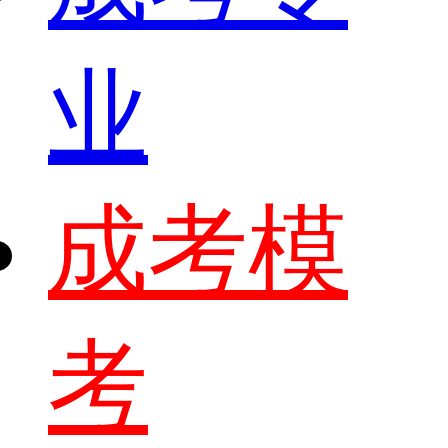
业
成考模
考