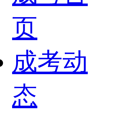
页
成考动
态