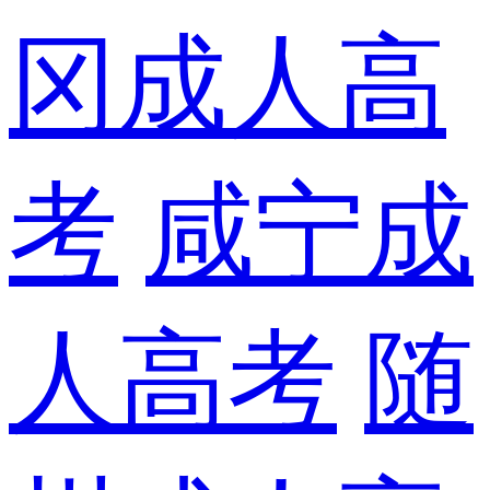
冈成人高
考
咸宁成
人高考
随