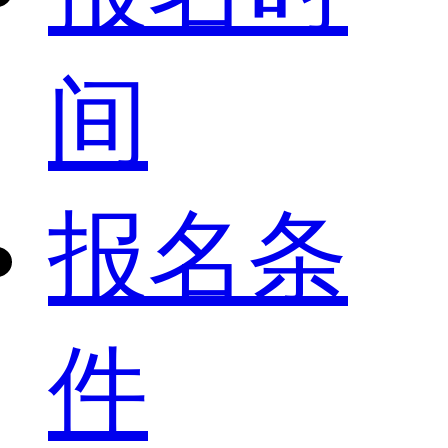
间
报名条
件