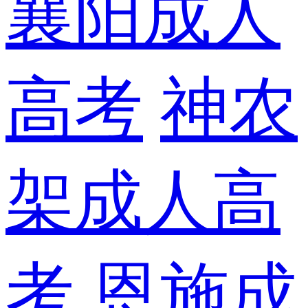
襄阳成人
高考
神农
架成人高
考
恩施成