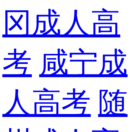
冈成人高
考
咸宁成
人高考
随