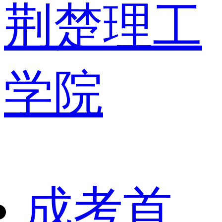
荆楚理工
学院
成考首