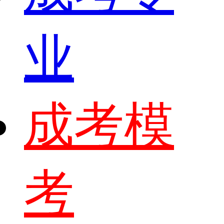
业
成考模
考