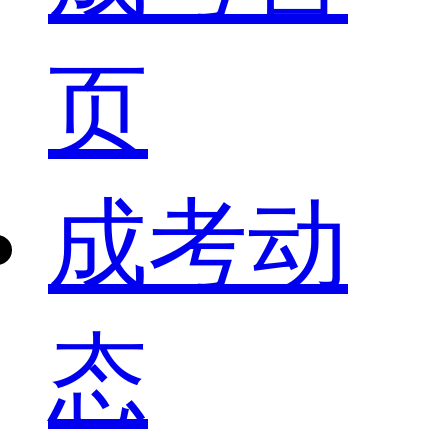
页
成考动
态