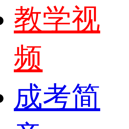
教学视
频
成考简