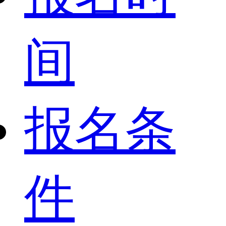
间
报名条
件