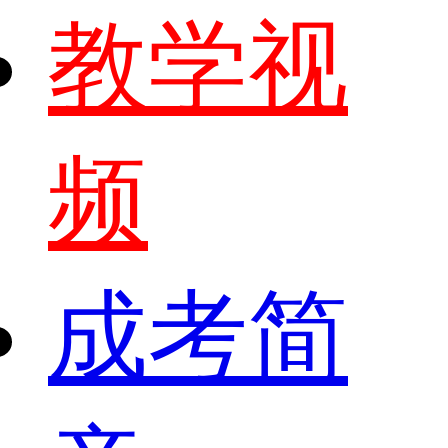
教学视
频
成考简