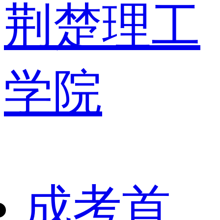
荆楚理工
学院
成考首