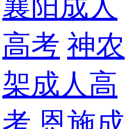
襄阳成人
高考
神农
架成人高
考
恩施成