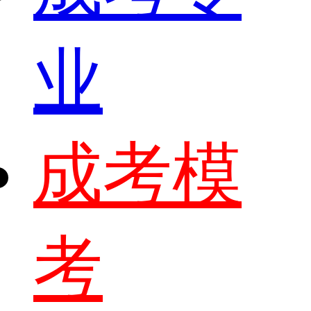
业
成考模
考