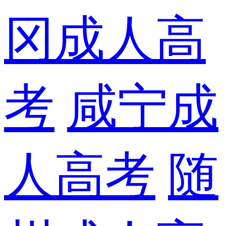
冈成人高
考
咸宁成
人高考
随