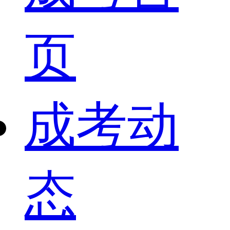
页
成考动
态