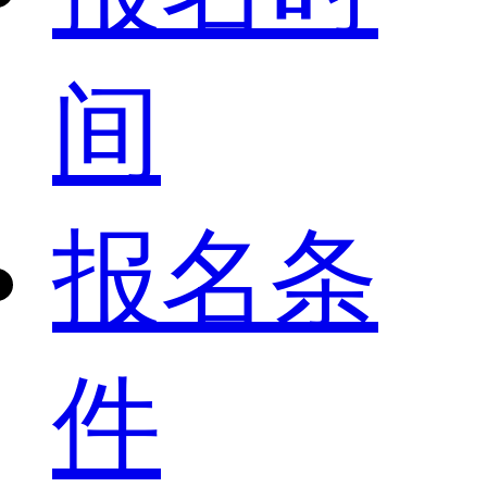
间
报名条
件