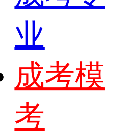
业
成考模
考