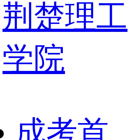
荆楚理工
学院
成考首