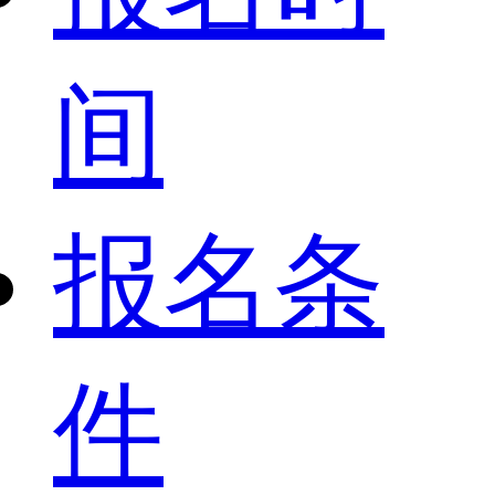
间
报名条
件