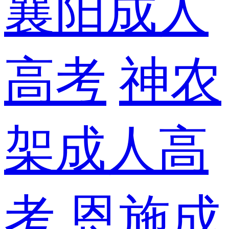
襄阳成人
高考
神农
架成人高
考
恩施成