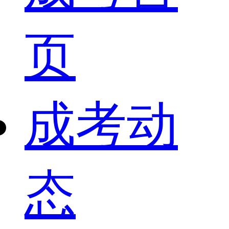
页
成考动
态