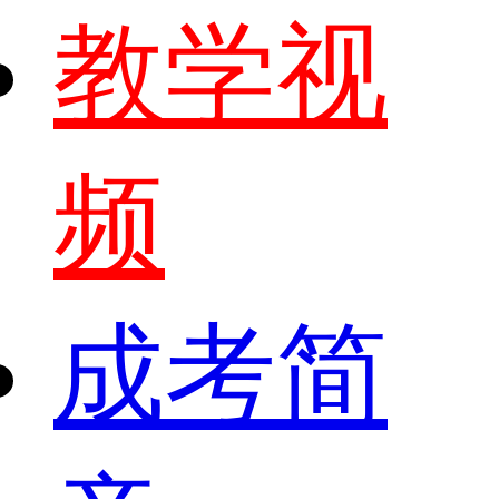
教学视
频
成考简