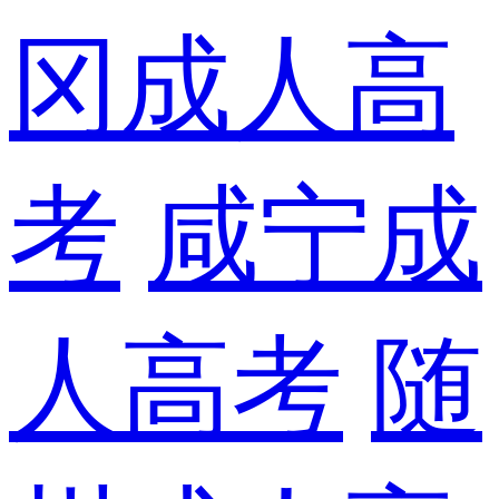
冈成人高
考
咸宁成
人高考
随