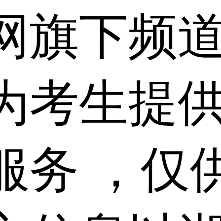
网旗下频
为考生提
服务 ，仅