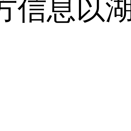
方信息以
。