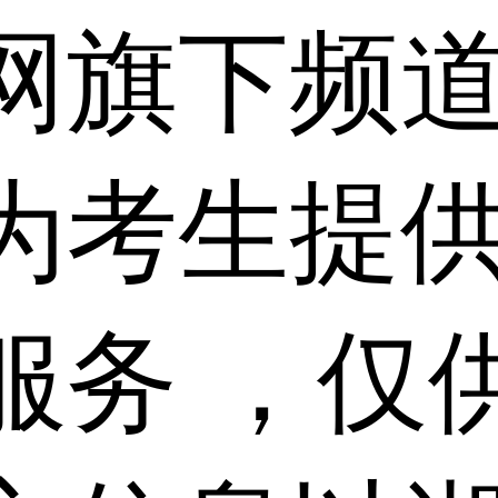
网旗下频
为考生提
服务 ，仅