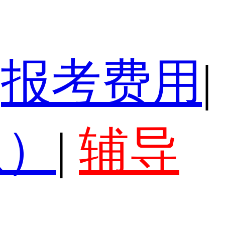
报考费用
|
认）
|
辅导