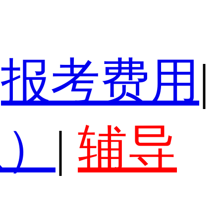
报考费用
|
认）
|
辅导