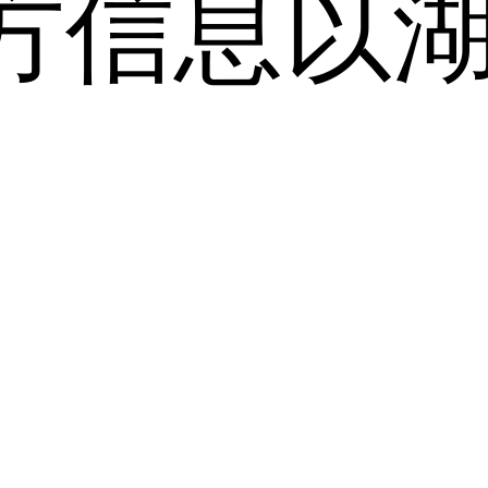
方信息以
。