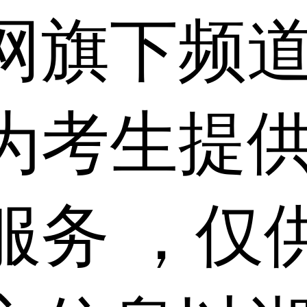
网旗下频
为考生提
服务 ，仅