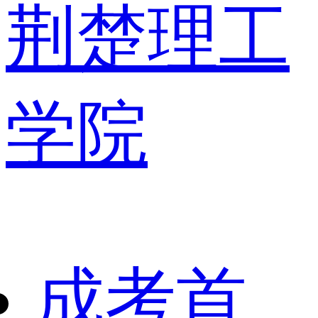
荆楚理工
学院
成考首