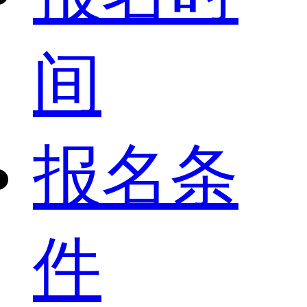
间
报名条
件