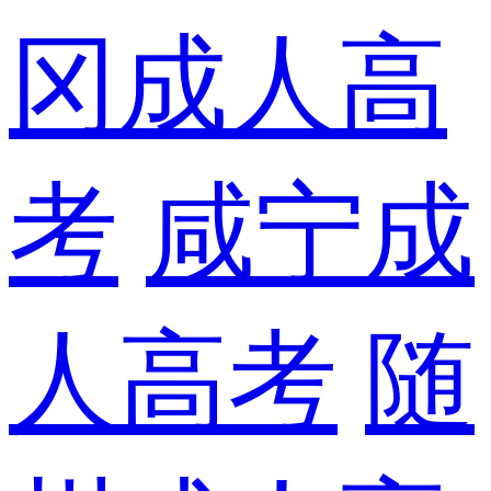
冈成人高
考
咸宁成
人高考
随