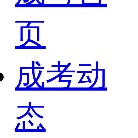
页
成考动
态