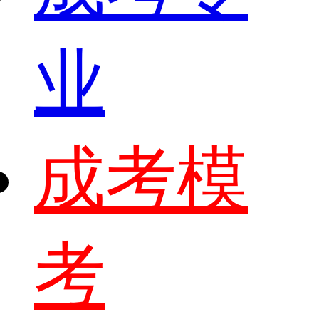
业
成考模
考