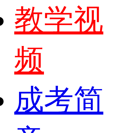
教学视
频
成考简