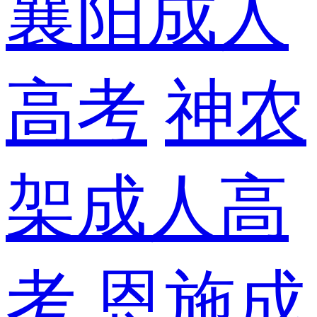
襄阳成人
高考
神农
架成人高
考
恩施成