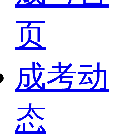
页
成考动
态