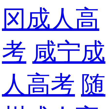
冈成人高
考
咸宁成
人高考
随