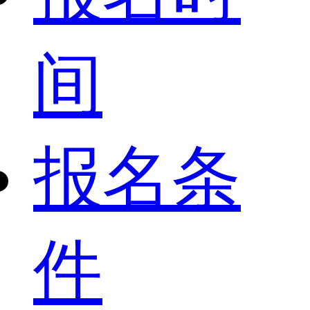
间
报名条
件