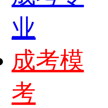
业
成考模
考