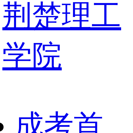
荆楚理工
学院
成考首