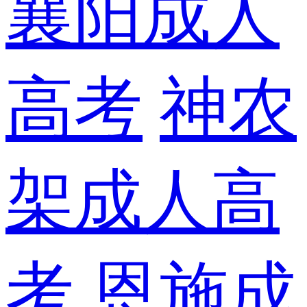
襄阳成人
高考
神农
架成人高
考
恩施成