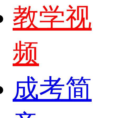
教学视
频
成考简