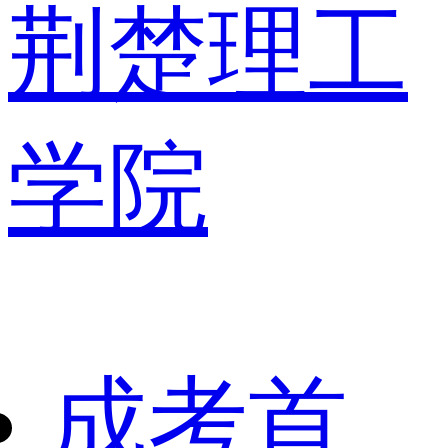
荆楚理工
学院
成考首