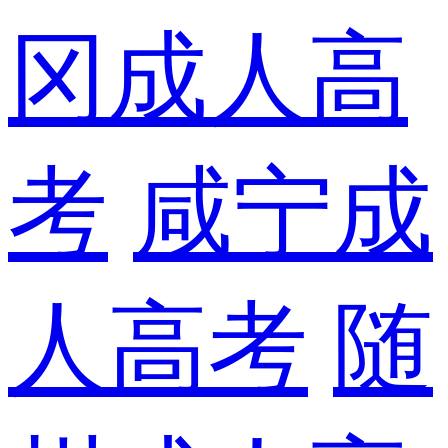
冈成人高
考
咸宁成
人高考
随