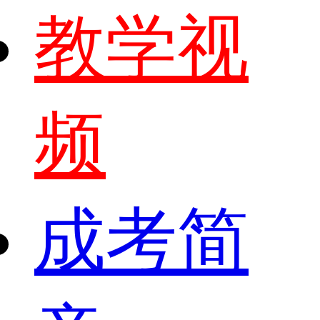
教学视
频
成考简