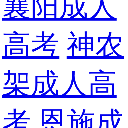
襄阳成人
高考
神农
架成人高
考
恩施成