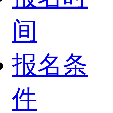
间
报名条
件