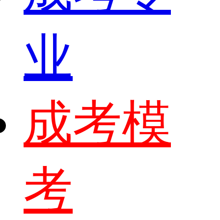
业
成考模
考