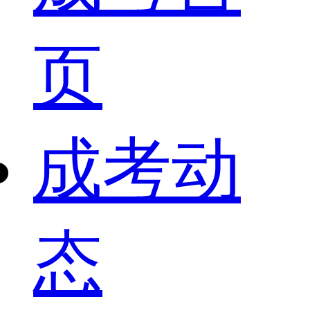
页
成考动
态