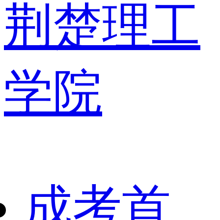
荆楚理工
学院
成考首