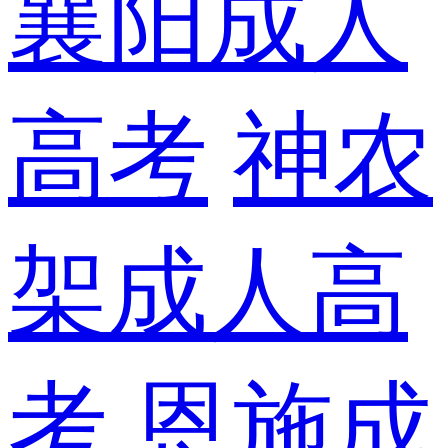
襄阳成人
高考
神农
架成人高
考
恩施成