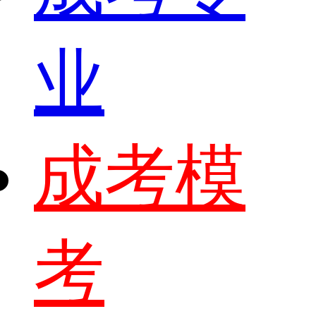
业
成考模
考