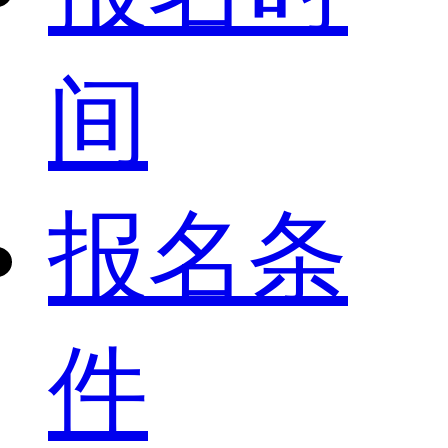
间
报名条
件