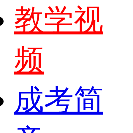
教学视
频
成考简