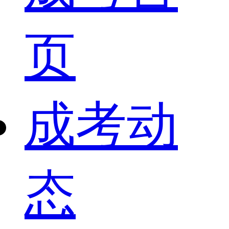
页
成考动
态