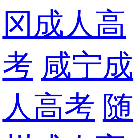
冈成人高
考
咸宁成
人高考
随