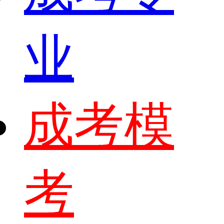
业
成考模
考