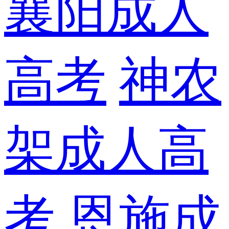
襄阳成人
高考
神农
架成人高
考
恩施成