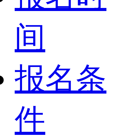
间
报名条
件