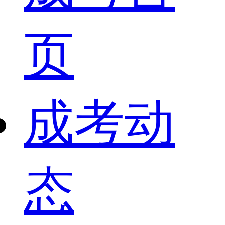
页
成考动
态