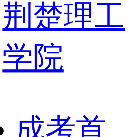
荆楚理工
学院
成考首