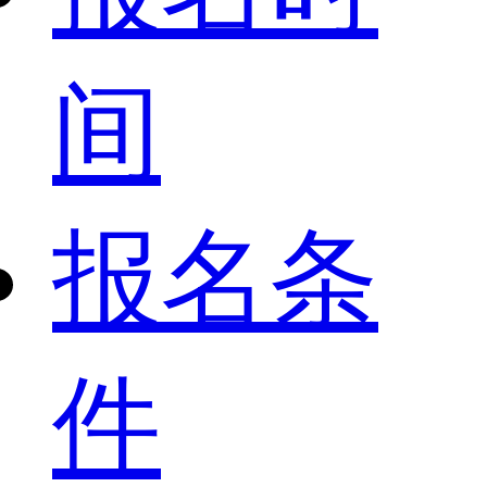
间
报名条
件