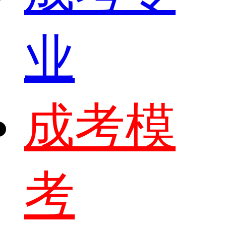
业
成考模
考