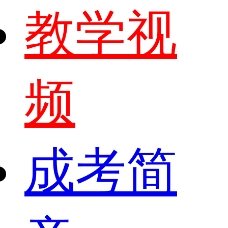
教学视
频
成考简