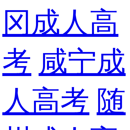
冈成人高
考
咸宁成
人高考
随