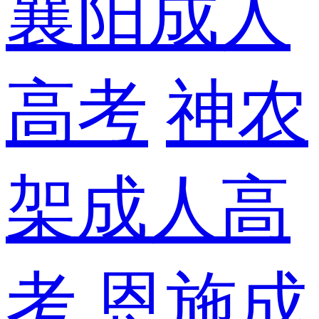
襄阳成人
高考
神农
架成人高
考
恩施成