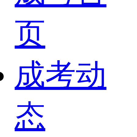
页
成考动
态