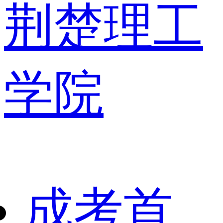
荆楚理工
学院
成考首