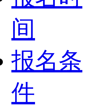
间
报名条
件