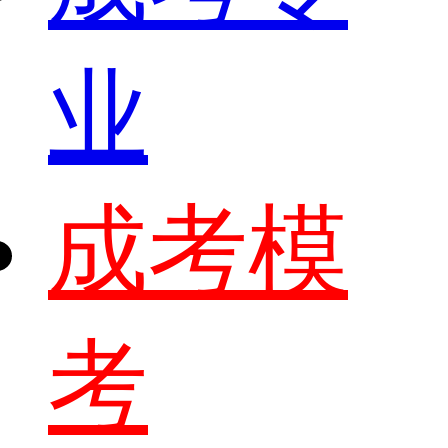
业
成考模
考