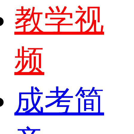
教学视
频
成考简