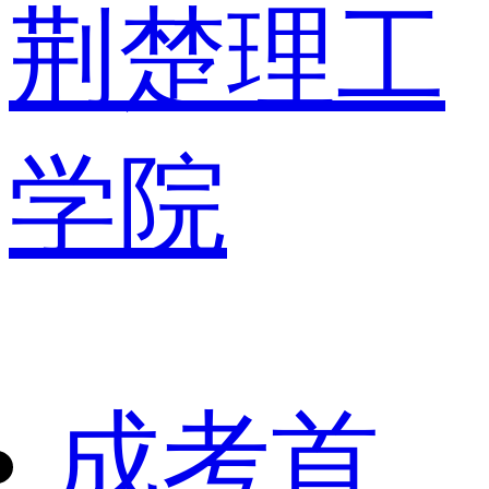
荆楚理工
学院
成考首