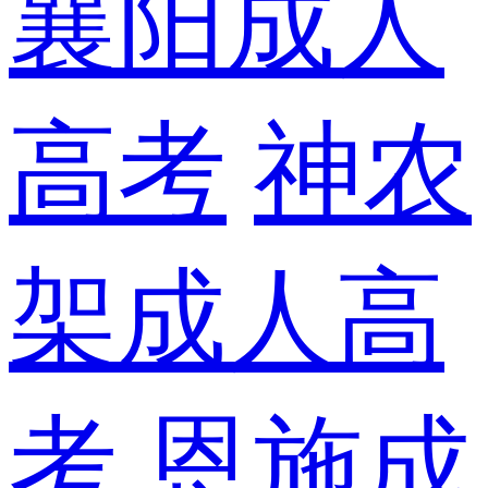
襄阳成人
高考
神农
架成人高
考
恩施成