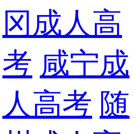
冈成人高
考
咸宁成
人高考
随