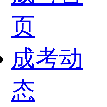
页
成考动
态