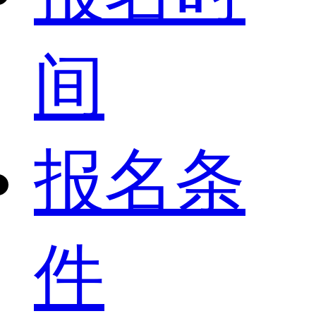
间
报名条
件