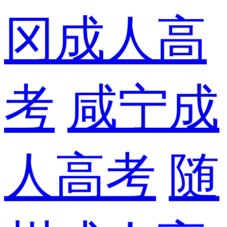
冈成人高
考
咸宁成
人高考
随