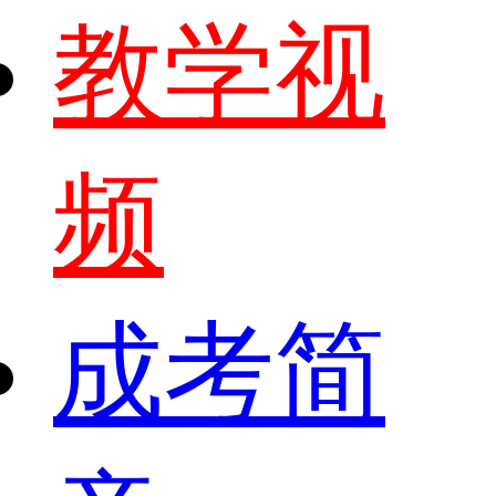
教学视
频
成考简