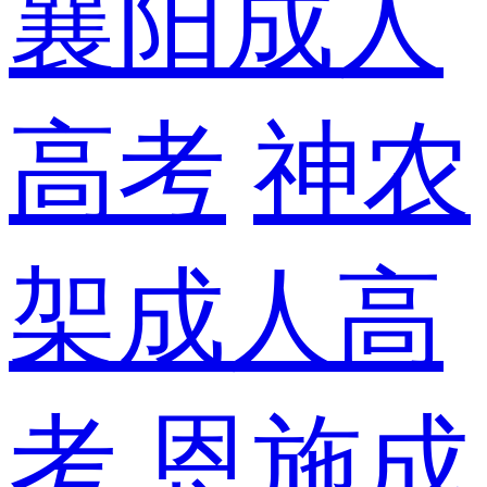
襄阳成人
高考
神农
架成人高
考
恩施成