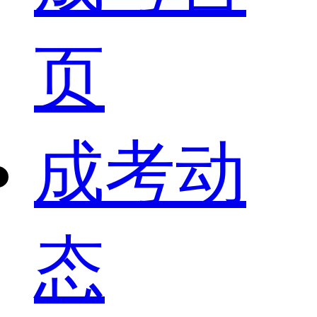
页
成考动
态