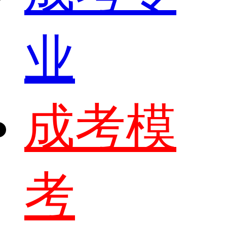
业
成考模
考