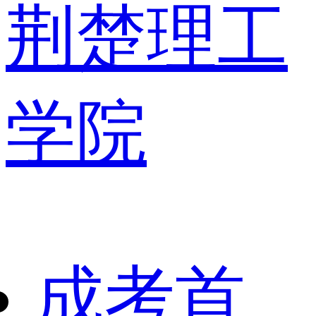
荆楚理工
学院
成考首