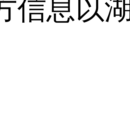
方信息以
。