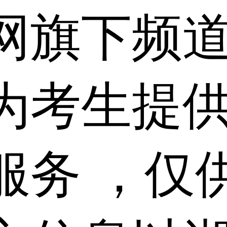
网旗下频
为考生提
服务 ，仅