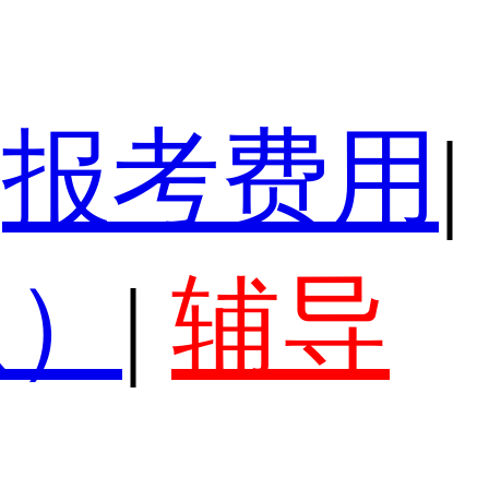
报考费用
|
认）
|
辅导