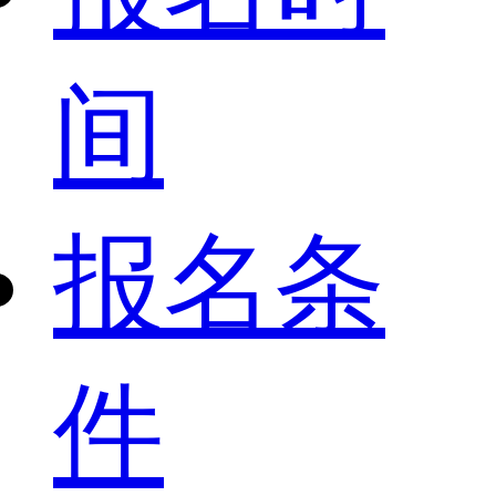
间
报名条
件