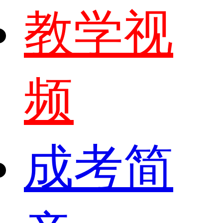
教学视
频
成考简