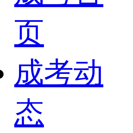
页
成考动
态