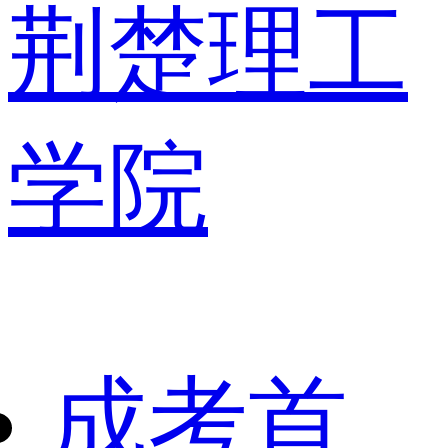
荆楚理工
学院
成考首