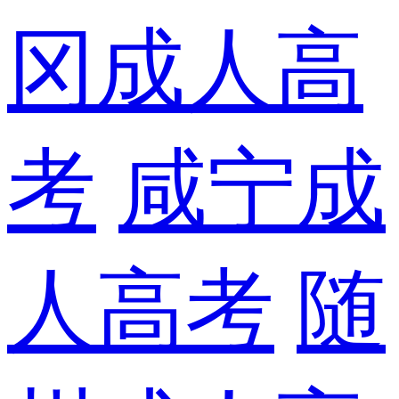
冈成人高
考
咸宁成
人高考
随