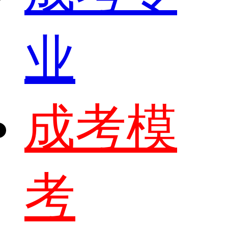
业
成考模
考