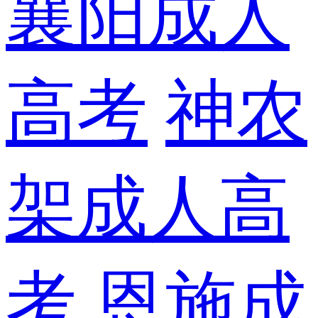
襄阳成人
高考
神农
架成人高
考
恩施成