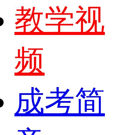
教学视
频
成考简