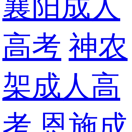
襄阳成人
高考
神农
架成人高
考
恩施成