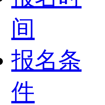
间
报名条
件