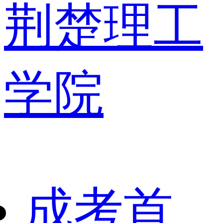
荆楚理工
学院
成考首