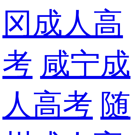
冈成人高
考
咸宁成
人高考
随