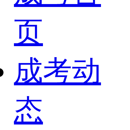
页
成考动
态