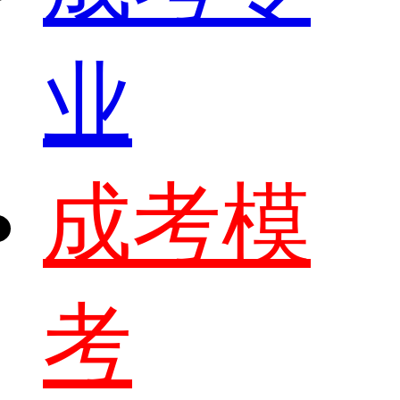
业
成考模
考