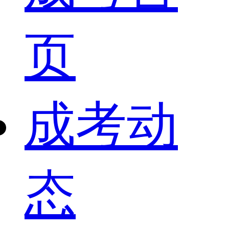
页
成考动
态