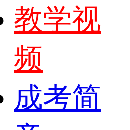
教学视
频
成考简