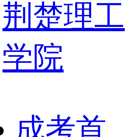
荆楚理工
学院
成考首