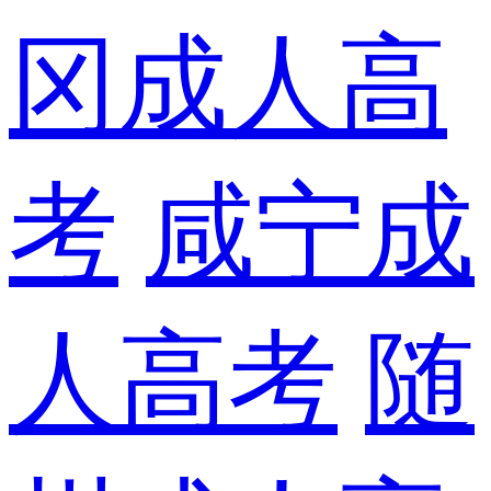
冈成人高
考
咸宁成
人高考
随