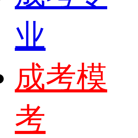
业
成考模
考