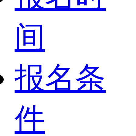
间
报名条
件