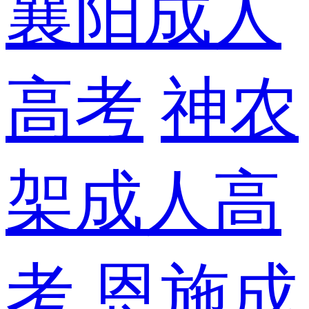
襄阳成人
高考
神农
架成人高
考
恩施成