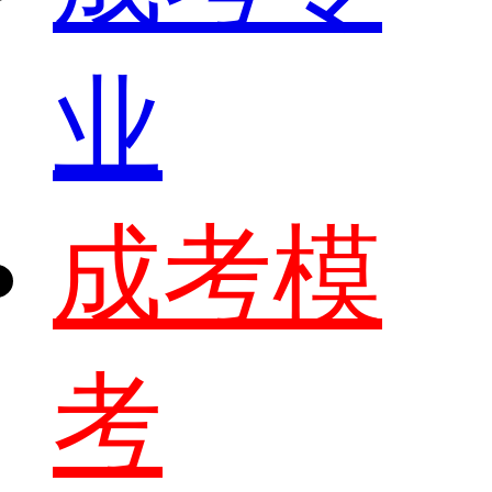
业
成考模
考