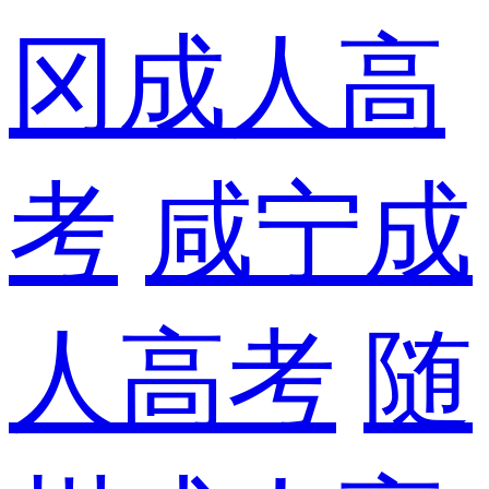
冈成人高
考
咸宁成
人高考
随