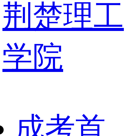
荆楚理工
学院
成考首