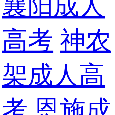
襄阳成人
高考
神农
架成人高
考
恩施成