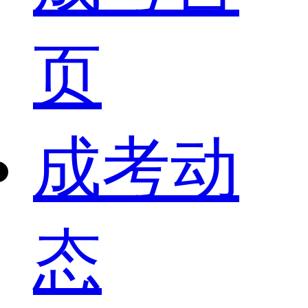
页
成考动
态