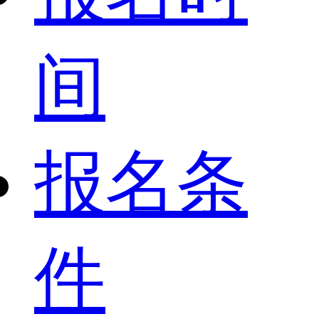
间
报名条
件