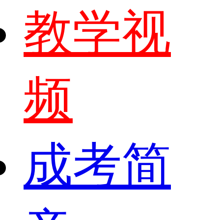
教学视
频
成考简