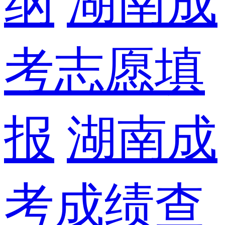
纲
湖南成
考志愿填
报
湖南成
考成绩查