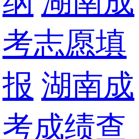
纲
湖南成
考志愿填
报
湖南成
考成绩查