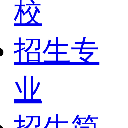
校
招生专
业