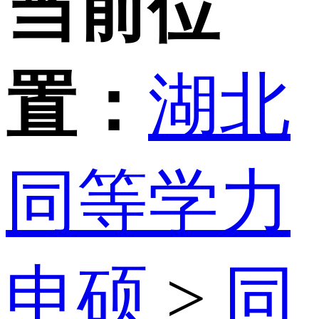
当前位
置：
湖北
同等学力
申硕
>
同