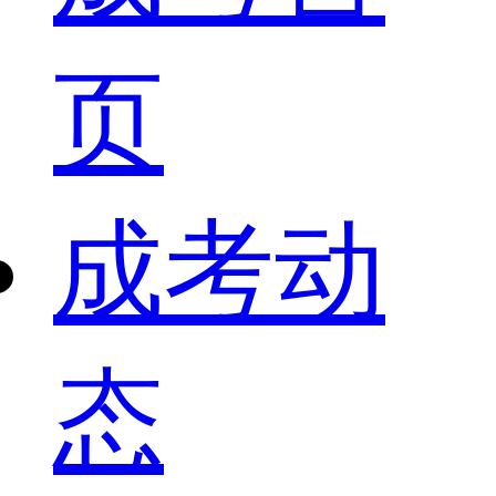
页
成考动
态