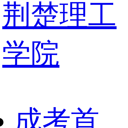
荆楚理工
学院
成考首