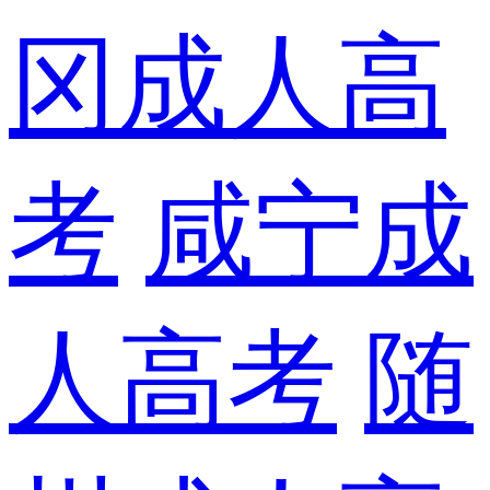
冈成人高
考
咸宁成
人高考
随