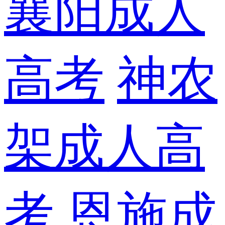
襄阳成人
高考
神农
架成人高
考
恩施成