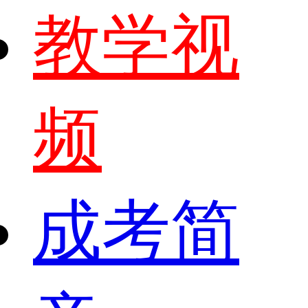
教学视
频
成考简