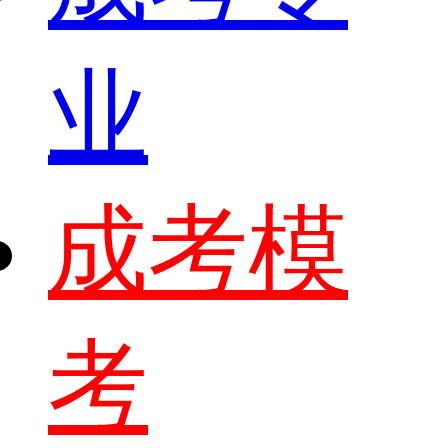
业
成考模
考