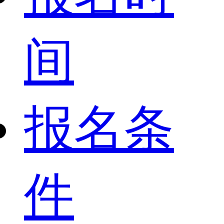
间
报名条
件