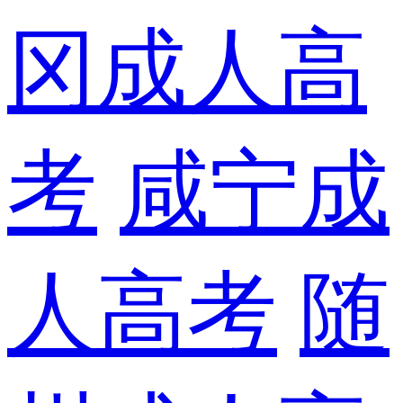
冈成人高
考
咸宁成
人高考
随