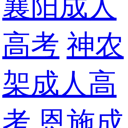
襄阳成人
高考
神农
架成人高
考
恩施成