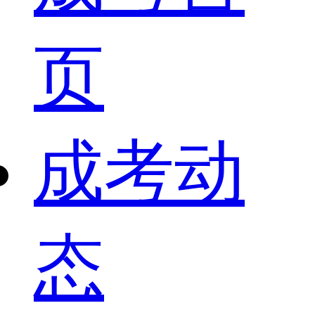
页
成考动
态