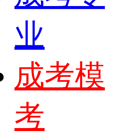
业
成考模
考