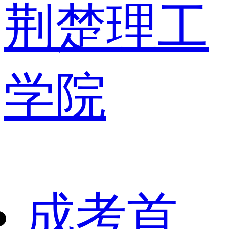
荆楚理工
学院
成考首