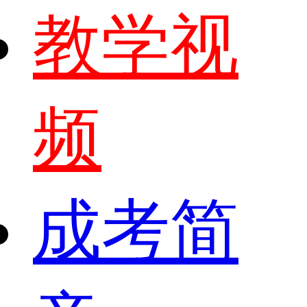
教学视
频
成考简