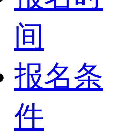
间
报名条
件