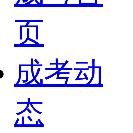
页
成考动
态