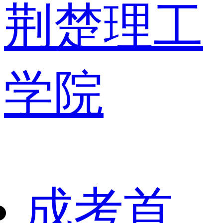
荆楚理工
学院
成考首