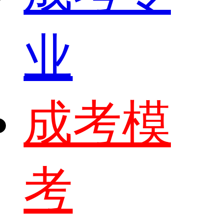
业
成考模
考