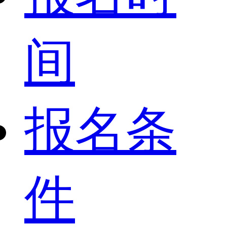
间
报名条
件