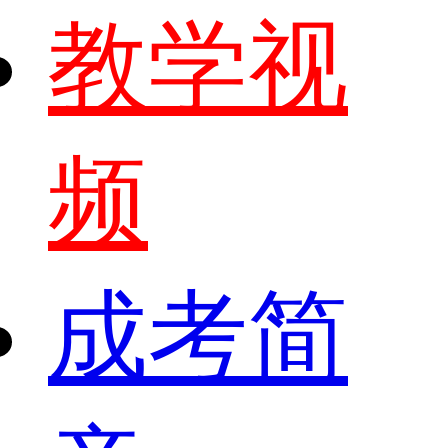
教学视
频
成考简