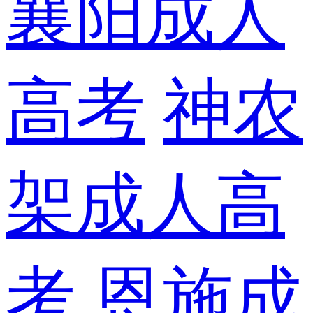
襄阳成人
高考
神农
架成人高
考
恩施成