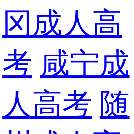
冈成人高
考
咸宁成
人高考
随