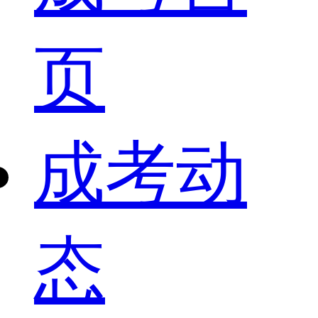
页
成考动
态