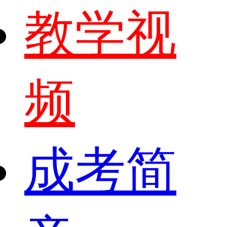
教学视
频
成考简