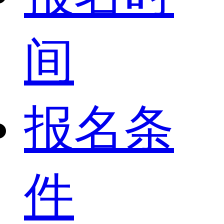
间
报名条
件