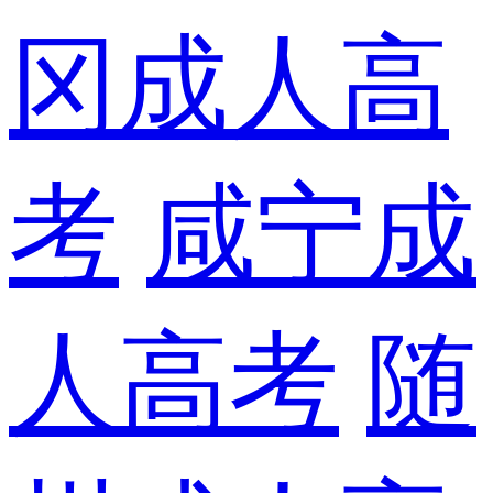
冈成人高
考
咸宁成
人高考
随