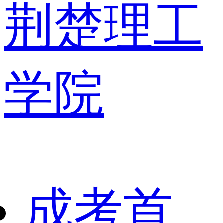
荆楚理工
学院
成考首