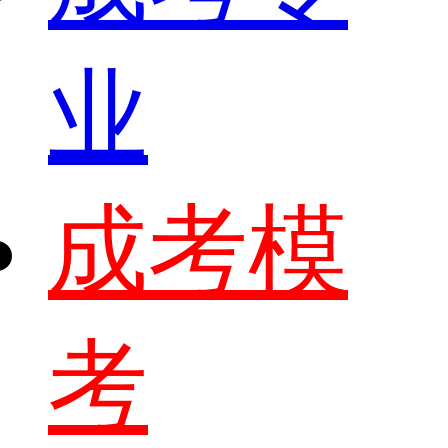
业
成考模
考