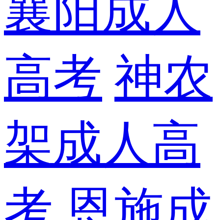
襄阳成人
高考
神农
架成人高
考
恩施成