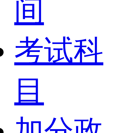
间
考试科
目
加分政