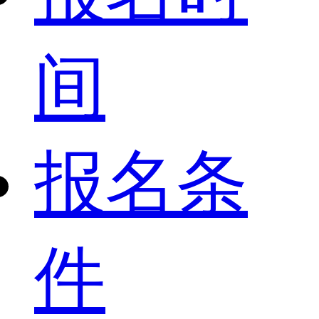
间
报名条
件