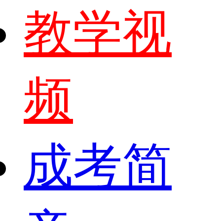
教学视
频
成考简