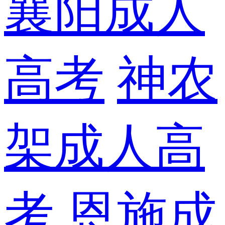
襄阳成人
高考
神农
架成人高
考
恩施成