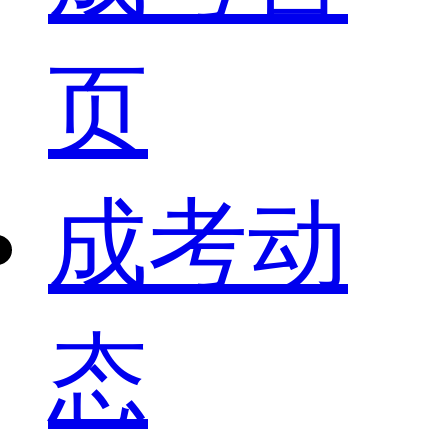
页
成考动
态