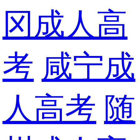
冈成人高
考
咸宁成
人高考
随