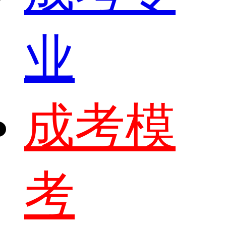
业
成考模
考