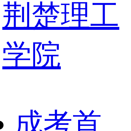
荆楚理工
学院
成考首