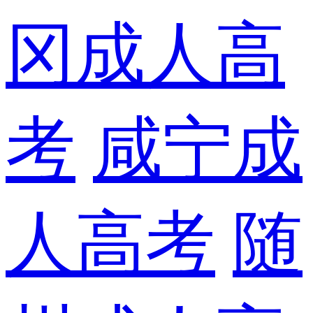
冈成人高
考
咸宁成
人高考
随