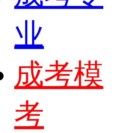
业
成考模
考