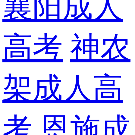
襄阳成人
高考
神农
架成人高
考
恩施成