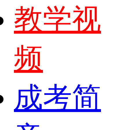
教学视
频
成考简