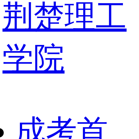
荆楚理工
学院
成考首