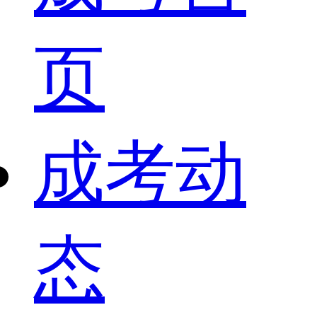
页
成考动
态