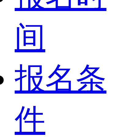
间
报名条
件