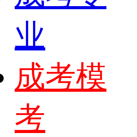
业
成考模
考