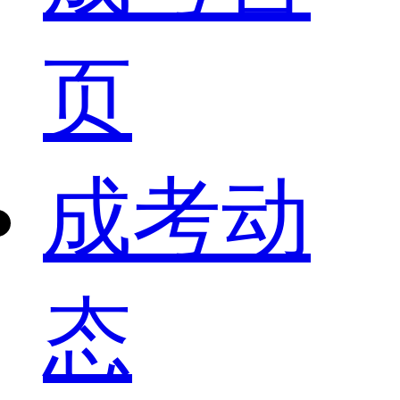
页
成考动
态