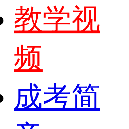
教学视
频
成考简