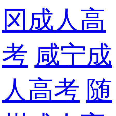
冈成人高
考
咸宁成
人高考
随