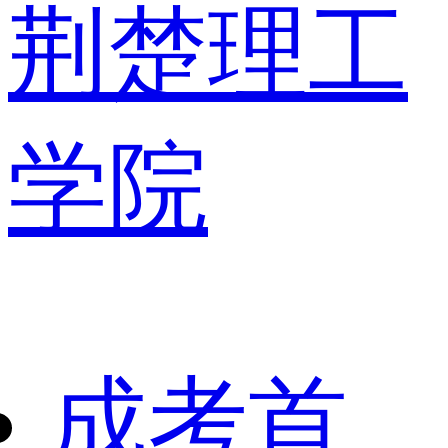
荆楚理工
学院
成考首