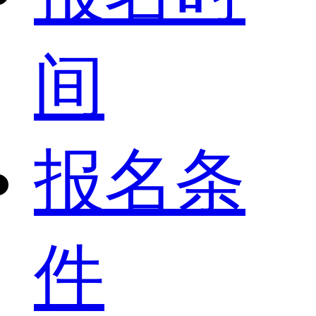
间
报名条
件