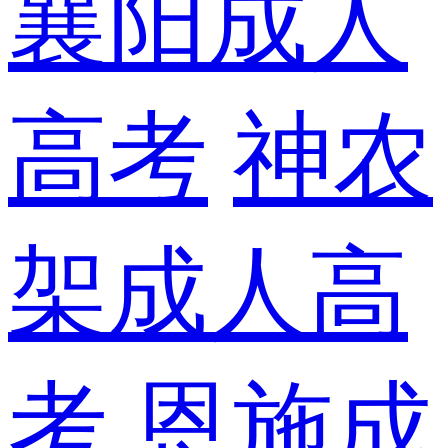
襄阳成人
高考
神农
架成人高
考
恩施成