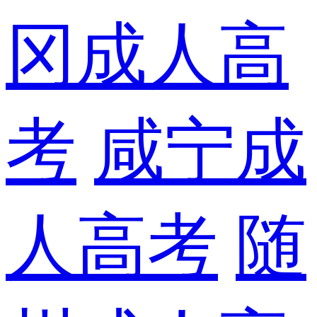
冈成人高
考
咸宁成
人高考
随