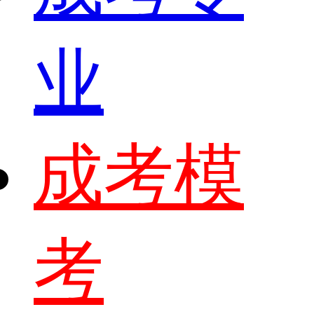
业
成考模
考