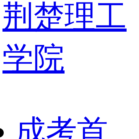
荆楚理工
学院
成考首