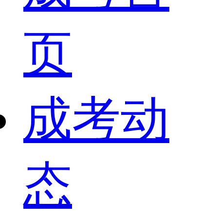
页
成考动
态