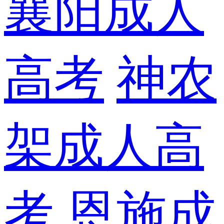
襄阳成人
高考
神农
架成人高
考
恩施成