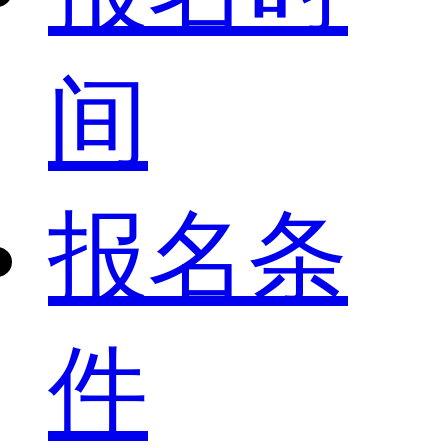
间
报名条
件