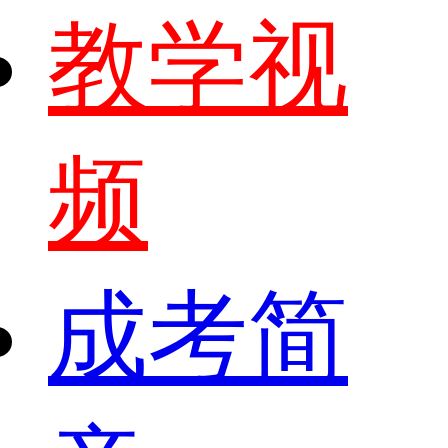
教学视
频
成考简