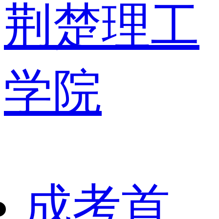
荆楚理工
学院
成考首