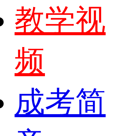
教学视
频
成考简