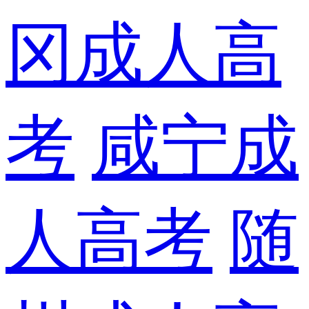
冈成人高
考
咸宁成
人高考
随