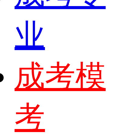
业
成考模
考