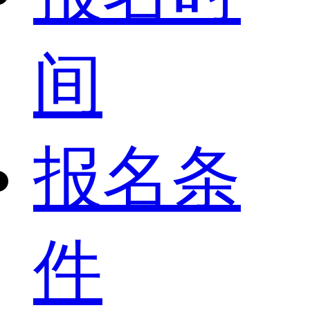
间
报名条
件