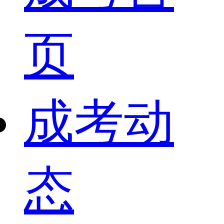
页
成考动
态