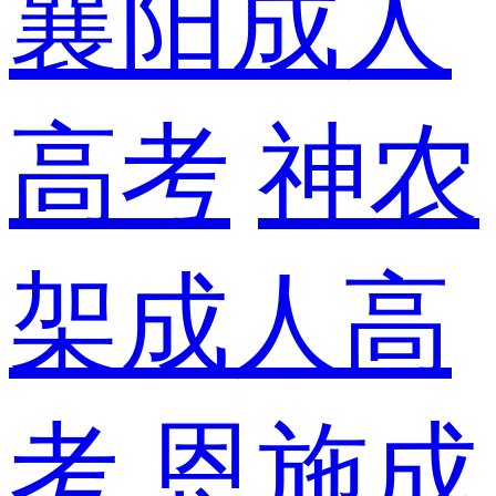
襄阳成人
高考
神农
架成人高
考
恩施成