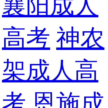
襄阳成人
高考
神农
架成人高
考
恩施成