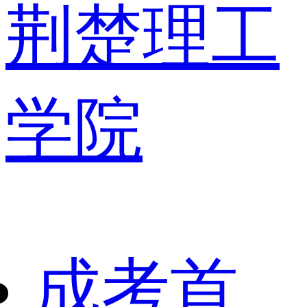
荆楚理工
学院
成考首