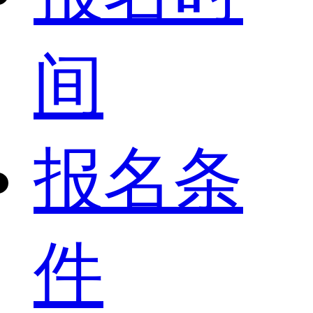
间
报名条
件