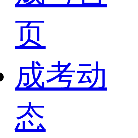
页
成考动
态