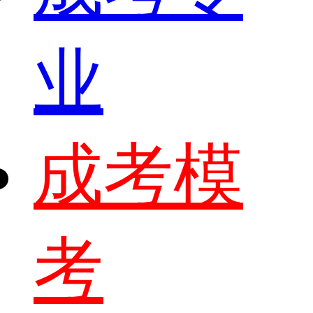
业
成考模
考