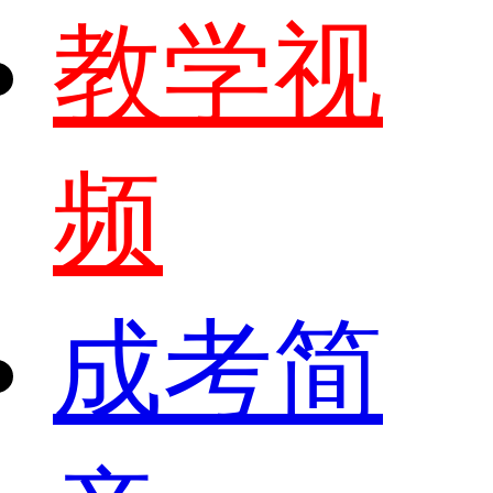
教学视
频
成考简