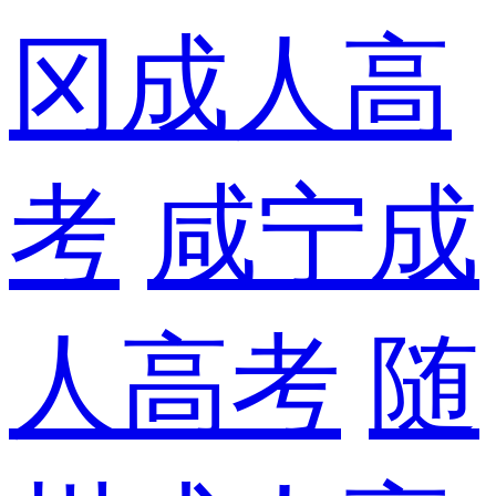
冈成人高
考
咸宁成
人高考
随