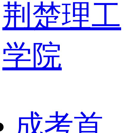
荆楚理工
学院
成考首