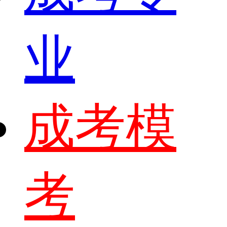
业
成考模
考