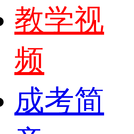
教学视
频
成考简