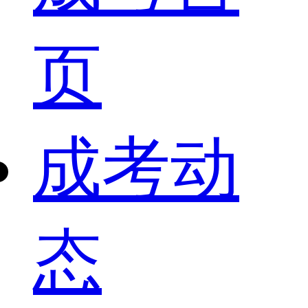
页
成考动
态