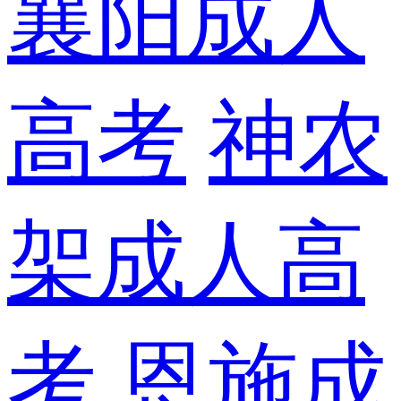
襄阳成人
高考
神农
架成人高
考
恩施成