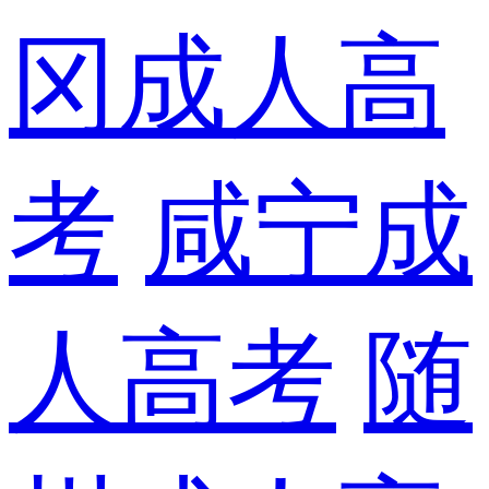
冈成人高
考
咸宁成
人高考
随