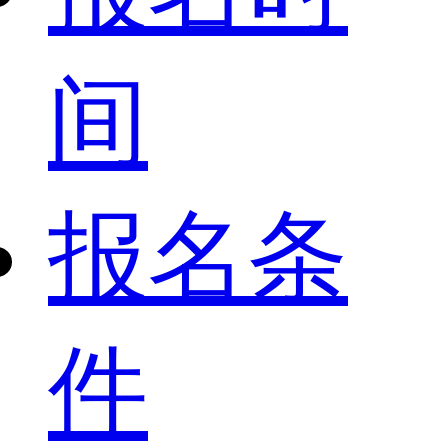
间
报名条
件