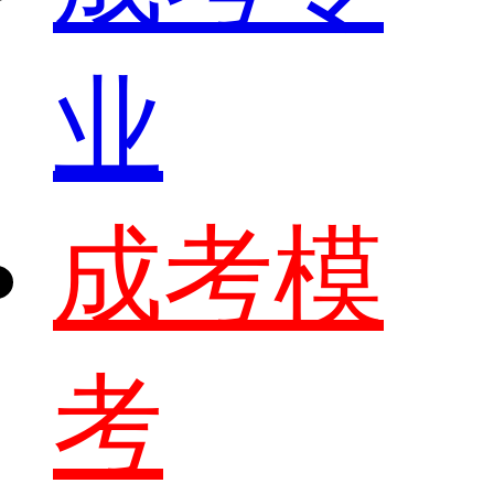
业
成考模
考