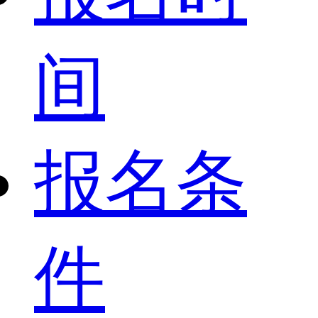
间
报名条
件