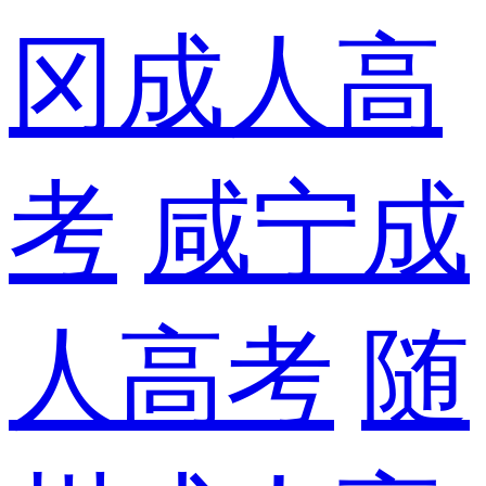
冈成人高
考
咸宁成
人高考
随