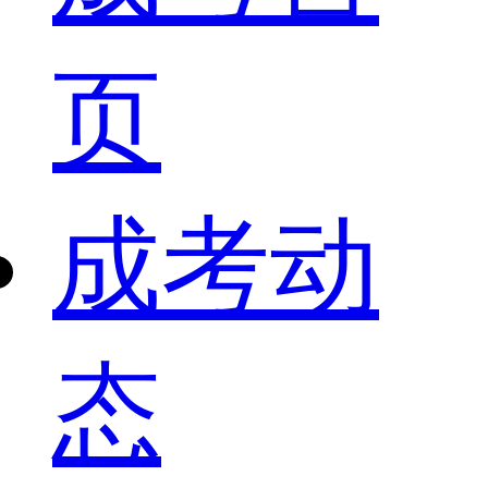
页
成考动
态