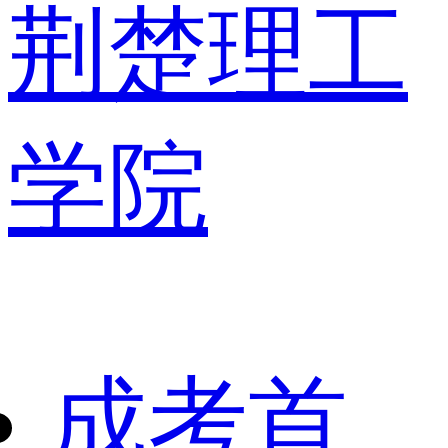
荆楚理工
学院
成考首