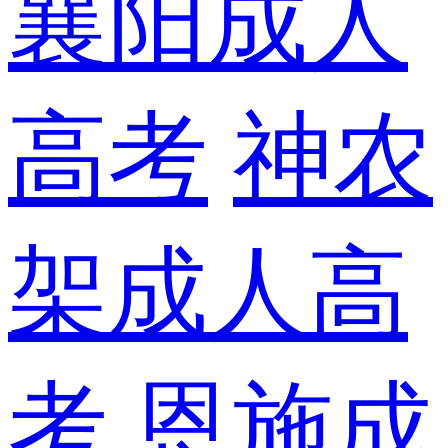
襄阳成人
高考
神农
架成人高
考
恩施成