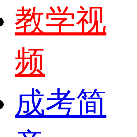
教学视
频
成考简