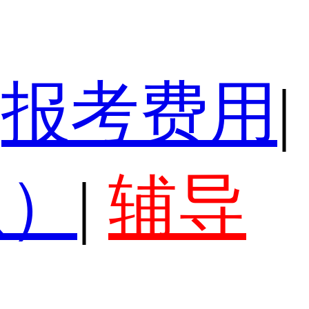
报考费用
|
认）
|
辅导