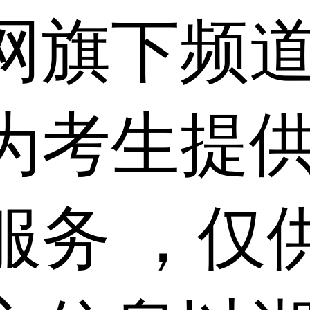
网旗下频
为考生提
服务 ，仅