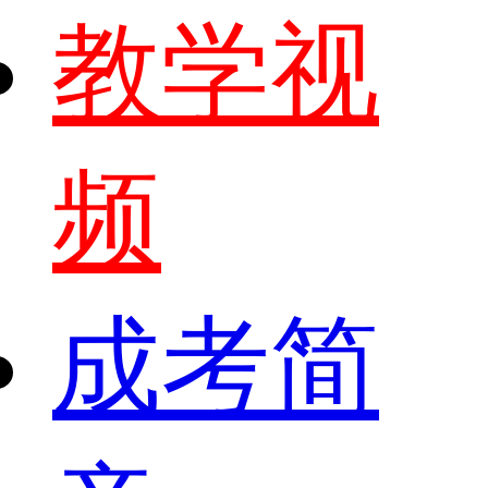
教学视
频
成考简