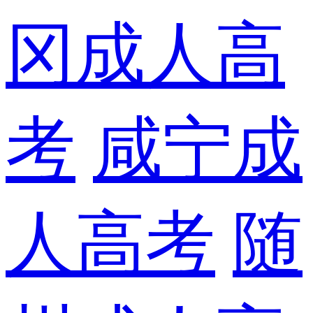
冈成人高
考
咸宁成
人高考
随