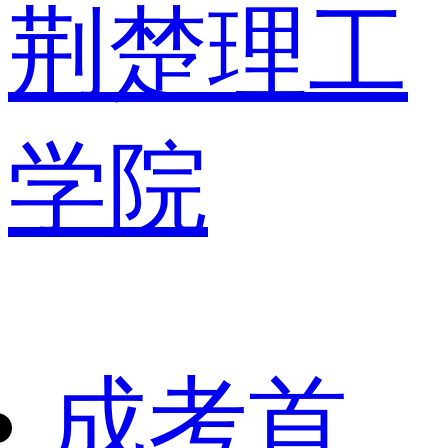
荆楚理工
学院
成考首