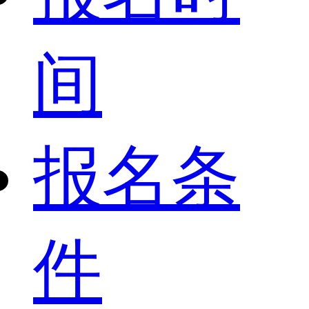
间
报名条
件