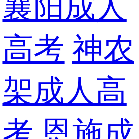
襄阳成人
高考
神农
架成人高
考
恩施成