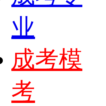
业
成考模
考