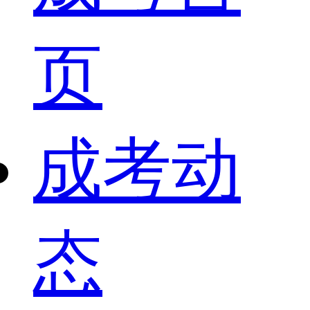
页
成考动
态