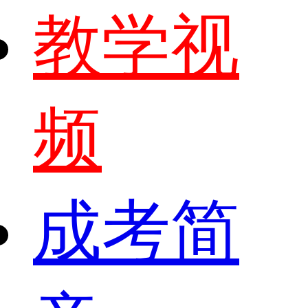
教学视
频
成考简