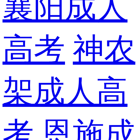
襄阳成人
高考
神农
架成人高
考
恩施成