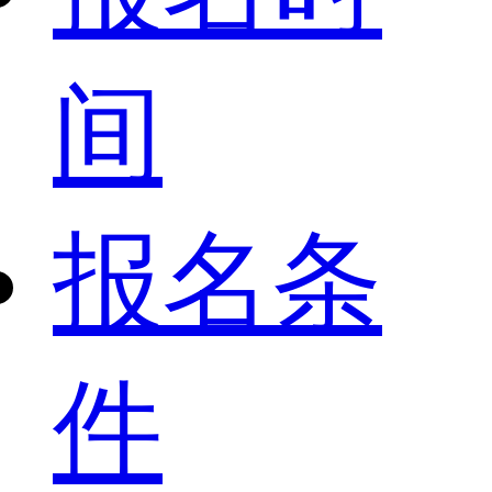
间
报名条
件