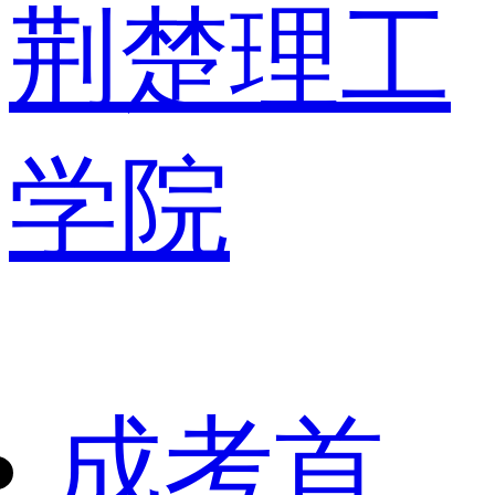
荆楚理工
学院
成考首