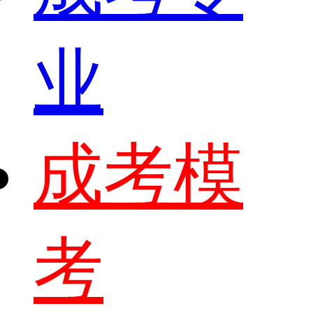
业
成考模
考