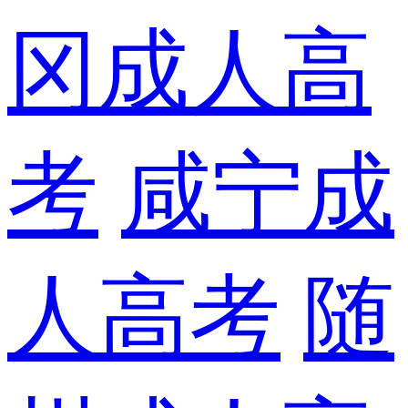
冈成人高
考
咸宁成
人高考
随