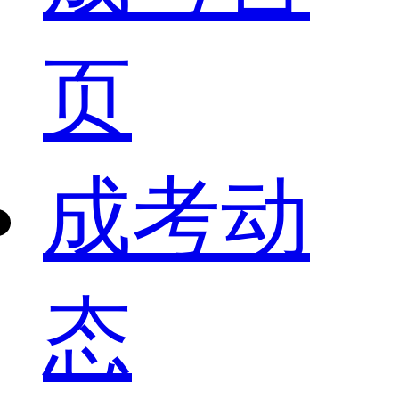
页
成考动
态