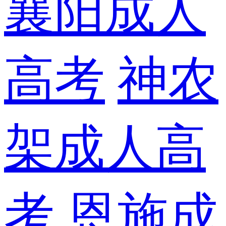
襄阳成人
高考
神农
架成人高
考
恩施成