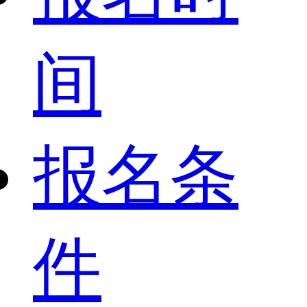
间
报名条
件