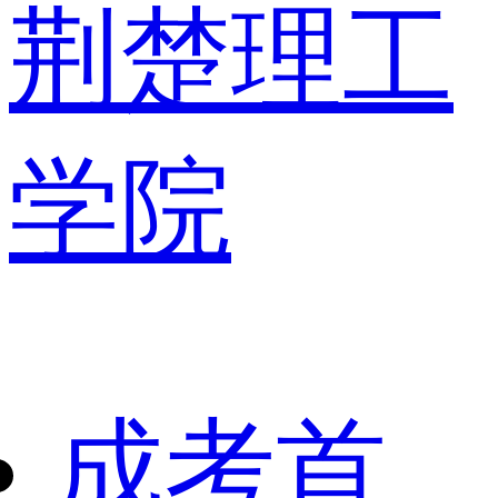
荆楚理工
学院
成考首