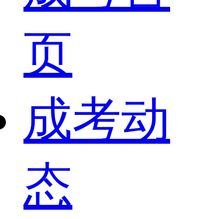
页
成考动
态