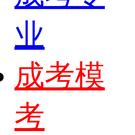
业
成考模
考