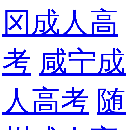
冈成人高
考
咸宁成
人高考
随