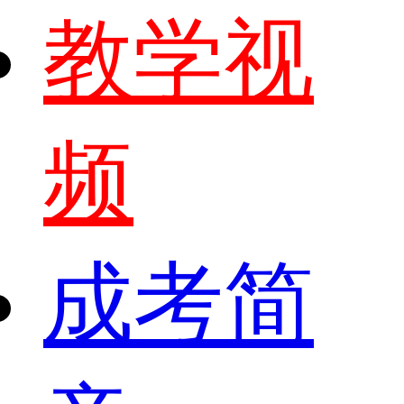
教学视
频
成考简