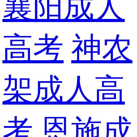
襄阳成人
高考
神农
架成人高
考
恩施成