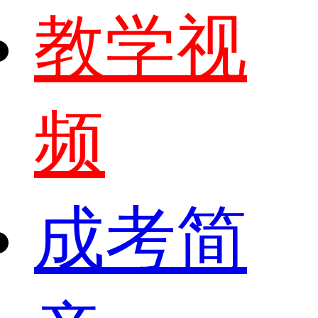
教学视
频
成考简