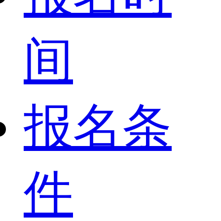
间
报名条
件