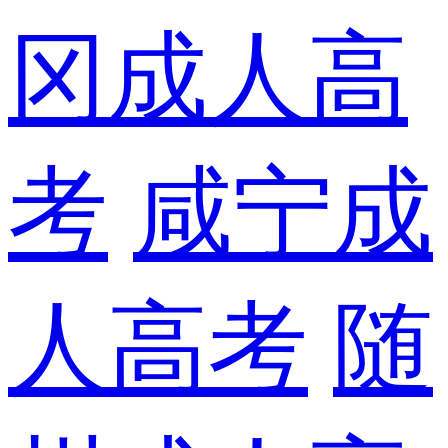
冈成人高
考
咸宁成
人高考
随