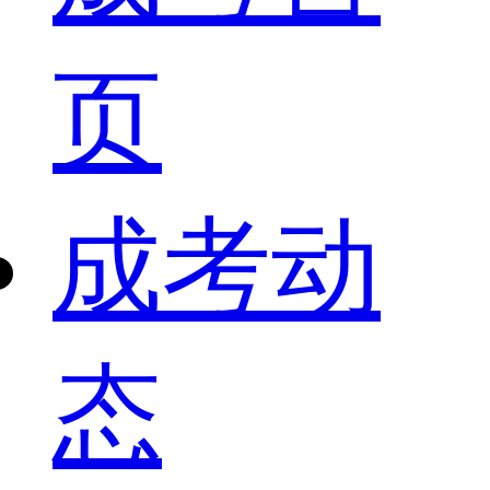
页
成考动
态