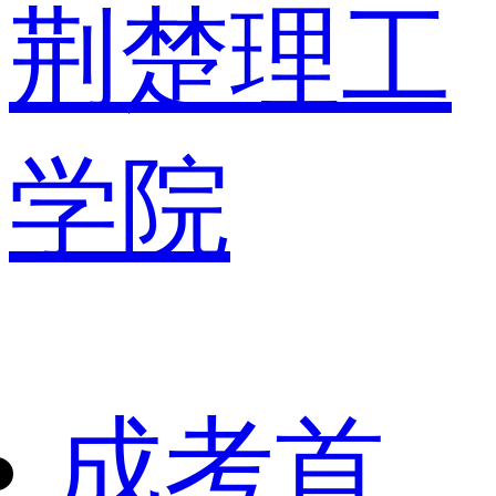
荆楚理工
学院
成考首