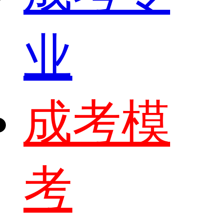
业
成考模
考