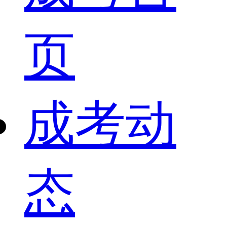
页
成考动
态