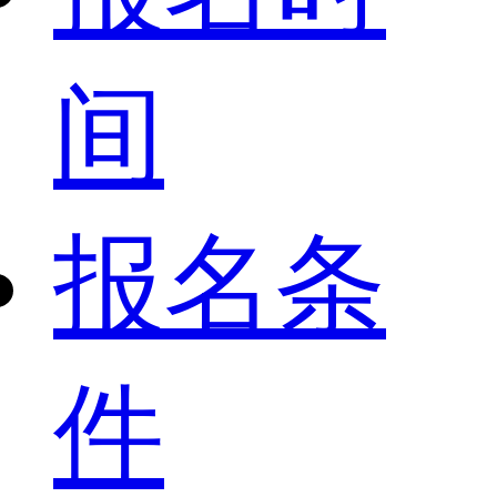
间
报名条
件