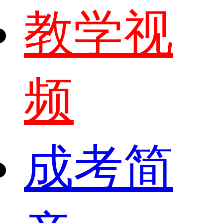
教学视
频
成考简