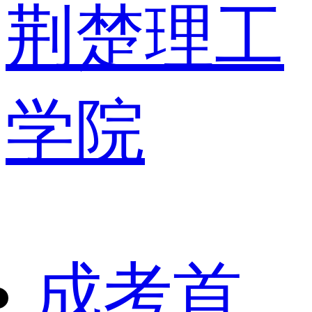
荆楚理工
学院
成考首