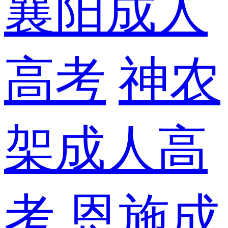
襄阳成人
高考
神农
架成人高
考
恩施成