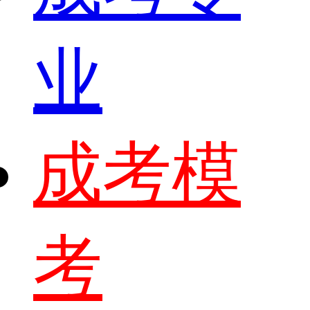
业
成考模
考