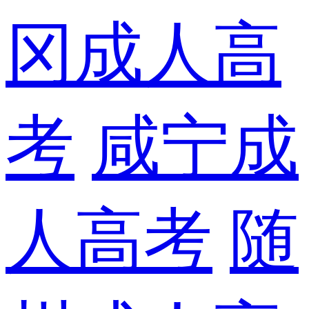
冈成人高
考
咸宁成
人高考
随