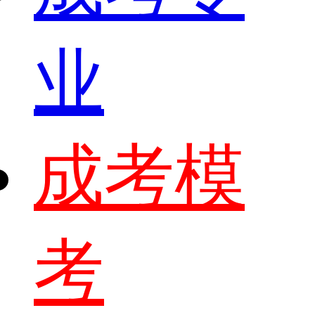
业
成考模
考