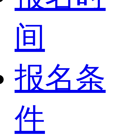
间
报名条
件