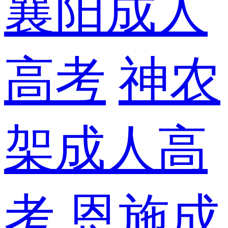
襄阳成人
高考
神农
架成人高
考
恩施成