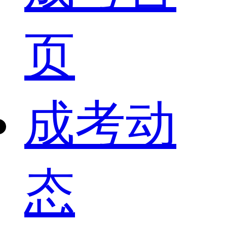
页
成考动
态