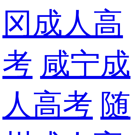
冈成人高
考
咸宁成
人高考
随