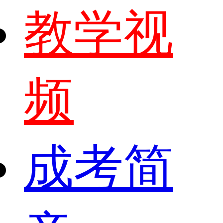
教学视
频
成考简