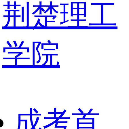
荆楚理工
学院
成考首