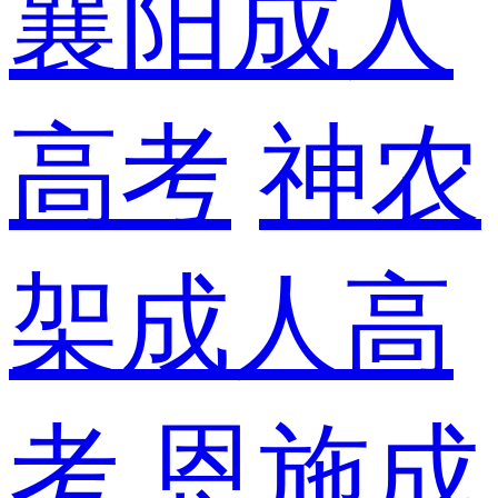
襄阳成人
高考
神农
架成人高
考
恩施成