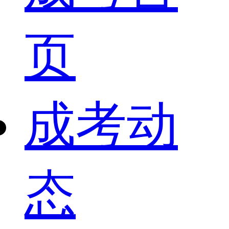
页
成考动
态