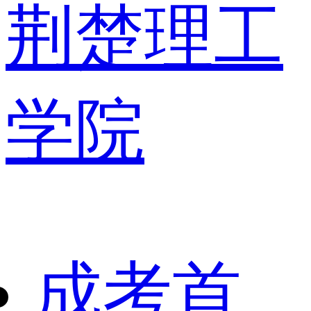
荆楚理工
学院
成考首