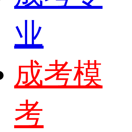
业
成考模
考