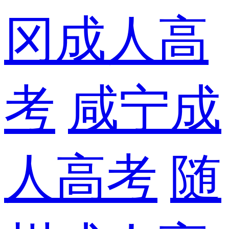
冈成人高
考
咸宁成
人高考
随