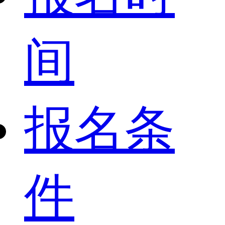
间
报名条
件