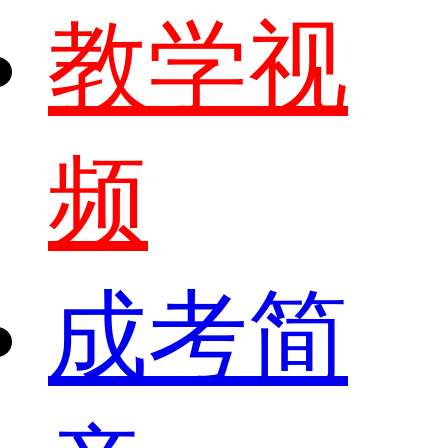
教学视
频
成考简