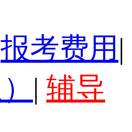
报考费用
|
认）
|
辅导