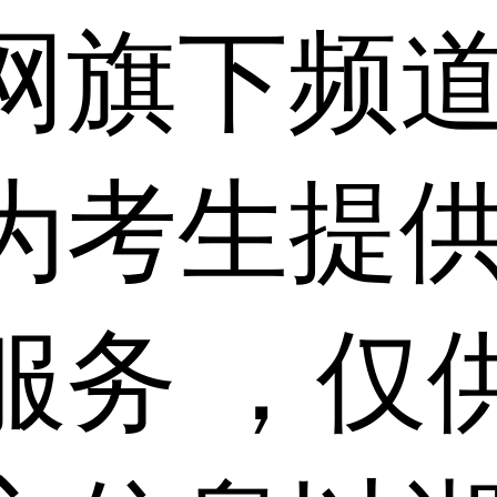
网旗下频
为考生提
服务 ，仅